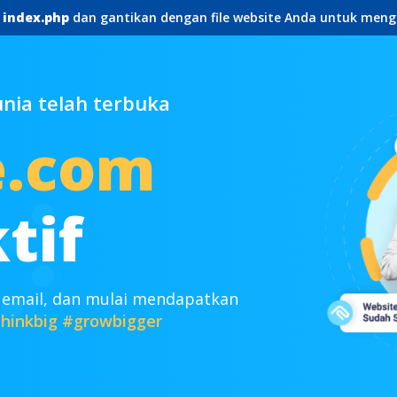
e
index.php
dan gantikan dengan file website Anda untuk meng
ia telah terbuka
e.com
tif
 email, dan mulai mendapatkan
hinkbig
#growbigger