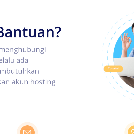
Bantuan?
k menghubungi
lalu ada
membutuhkan
an akun hosting