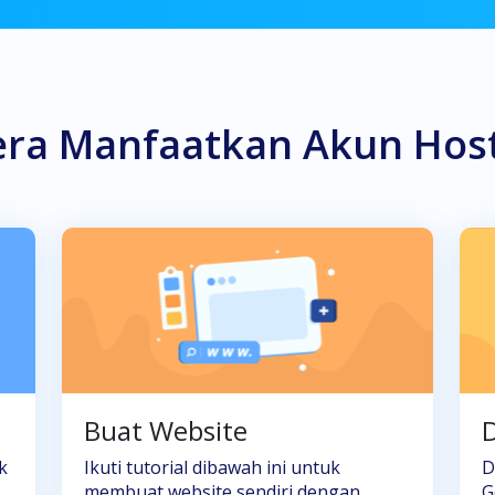
era Manfaatkan Akun Hos
Buat Website
D
k
Ikuti tutorial dibawah ini untuk
D
membuat website sendiri dengan
G